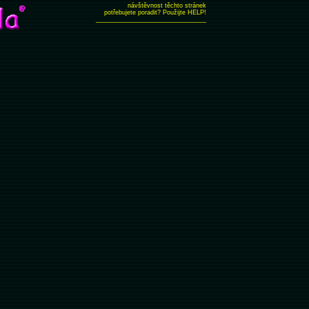
návštěvnost těchto stránek
potřebujete poradit? Použijte HELP!
________________________________