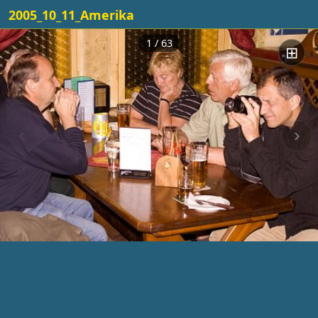
2005_10_11_Amerika
1 / 63
⊞
‹
›