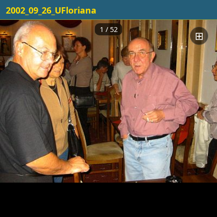
2002_09_26_UFloriana
1 / 52
⊞
‹
›