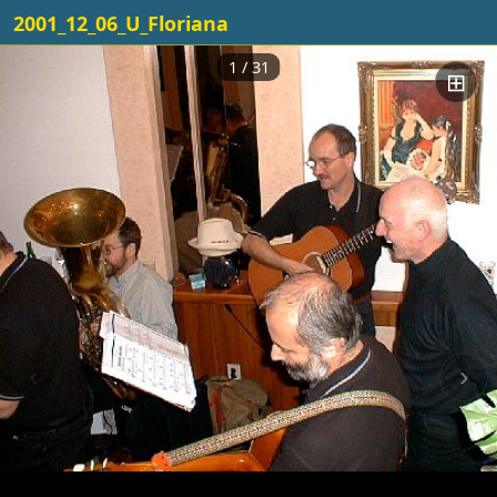
2001_12_06_U_Floriana
1 / 31
⊞
‹
›